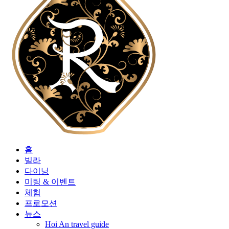
홈
빌라
다이닝
미팅 & 이벤트
체험
프로모션
뉴스
Hoi An travel guide