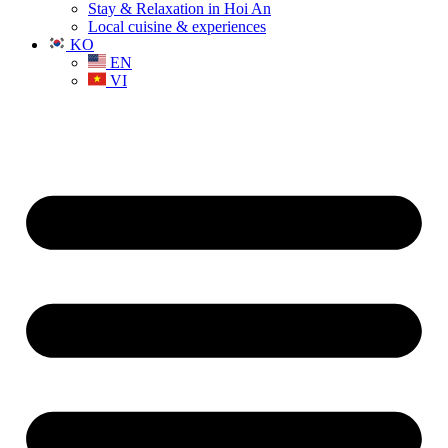
Stay & Relaxation in Hoi An
Local cuisine & experiences
KO
EN
VI