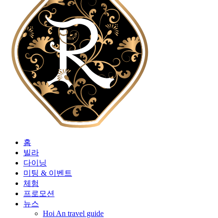
홈
빌라
다이닝
미팅 & 이벤트
체험
프로모션
뉴스
Hoi An travel guide