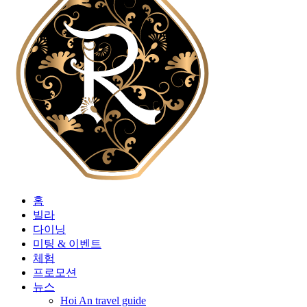
홈
빌라
다이닝
미팅 & 이벤트
체험
프로모션
뉴스
Hoi An travel guide