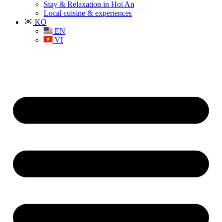
Stay & Relaxation in Hoi An
Local cuisine & experiences
KO
EN
VI