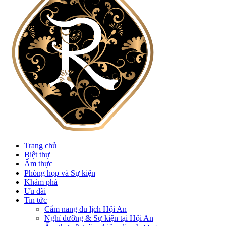
Trang chủ
Biệt thự
Ẩm thực
Phòng họp và Sự kiện
Khám phá
Ưu đãi
Tin tức
Cẩm nang du lịch Hội An
Nghỉ dưỡng & Sự kiện tại Hội An