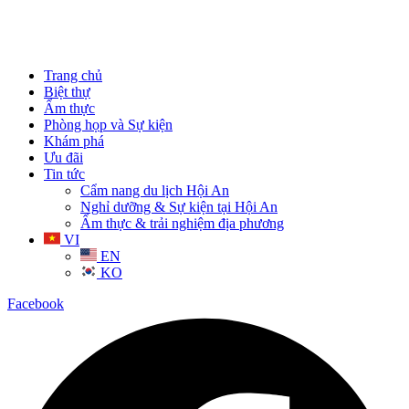
Trang chủ
Biệt thự
Ẩm thực
Phòng họp và Sự kiện
Khám phá
Ưu đãi
Tin tức
Cẩm nang du lịch Hội An
Nghỉ dưỡng & Sự kiện tại Hội An
Ẩm thực & trải nghiệm địa phương
VI
EN
KO
Facebook