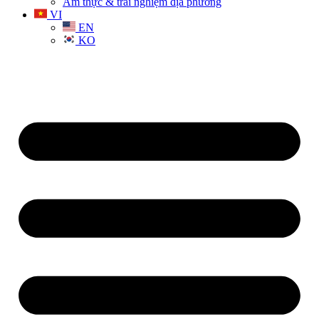
Ẩm thực & trải nghiệm địa phương
VI
EN
KO