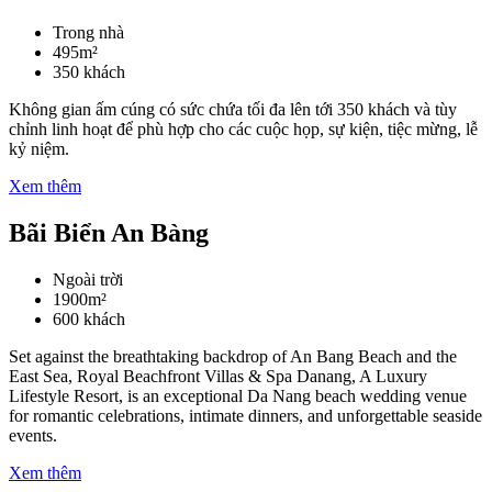
Trong nhà
495m²
350 khách
Không gian ấm cúng có sức chứa tối đa lên tới 350 khách và tùy
chỉnh linh hoạt để phù hợp cho các cuộc họp, sự kiện, tiệc mừng, lễ
kỷ niệm.
Xem thêm
Bãi Biển An Bàng
Ngoài trời
1900m²
600 khách
Set against the breathtaking backdrop of An Bang Beach and the
East Sea, Royal Beachfront Villas & Spa Danang, A Luxury
Lifestyle Resort, is an exceptional Da Nang beach wedding venue
for romantic celebrations, intimate dinners, and unforgettable seaside
events.
Xem thêm