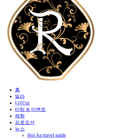
홈
빌라
다이닝
미팅 & 이벤트
체험
프로모션
뉴스
Hoi An travel guide