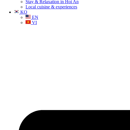
Stay & Relaxation in Hoi An
Local cuisine & experiences
KO
EN
VI