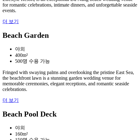
for romantic celebrations, intimate dinners, and unforgettable seaside
events.
더 보기
Beach Garden
야외
400m²
500명 수용 가능
Fringed with swaying palms and overlooking the pristine East Sea,
the beachfront lawn is a stunning garden wedding venue for
memorable ceremonies, elegant receptions, and romantic seaside
celebrations.
더 보기
Beach Pool Deck
야외
160m²
150명 수용 가능