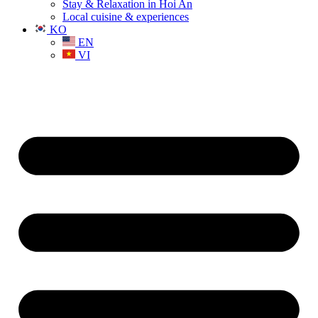
Stay & Relaxation in Hoi An
Local cuisine & experiences
KO
EN
VI