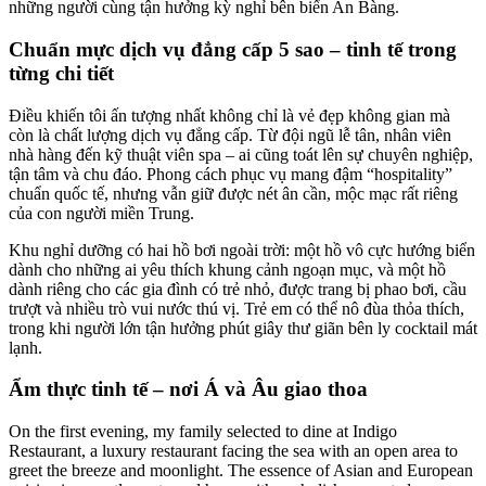
những người cùng tận hưởng kỳ nghỉ bên biển An Bàng.
Chuẩn mực dịch vụ đẳng cấp 5 sao – tinh tế trong
từng chi tiết
Điều khiến tôi ấn tượng nhất không chỉ là vẻ đẹp không gian mà
còn là chất lượng dịch vụ đẳng cấp. Từ đội ngũ lễ tân, nhân viên
nhà hàng đến kỹ thuật viên spa – ai cũng toát lên sự chuyên nghiệp,
tận tâm và chu đáo. Phong cách phục vụ mang đậm “hospitality”
chuẩn quốc tế, nhưng vẫn giữ được nét ân cần, mộc mạc rất riêng
của con người miền Trung.
Khu nghỉ dưỡng có hai hồ bơi ngoài trời: một hồ vô cực hướng biển
dành cho những ai yêu thích khung cảnh ngoạn mục, và một hồ
dành riêng cho các gia đình có trẻ nhỏ, được trang bị phao bơi, cầu
trượt và nhiều trò vui nước thú vị. Trẻ em có thể nô đùa thỏa thích,
trong khi người lớn tận hưởng phút giây thư giãn bên ly cocktail mát
lạnh.
Ẩm thực tinh tế – nơi Á và Âu giao thoa
On the first evening, my family selected to dine at Indigo
Restaurant, a luxury restaurant facing the sea with an open area to
greet the breeze and moonlight. The essence of Asian and European