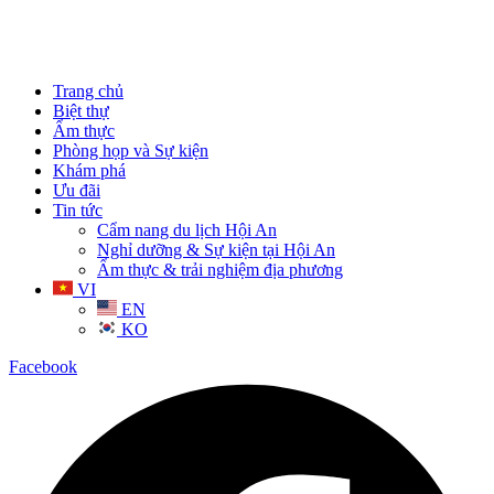
Trang chủ
Biệt thự
Ẩm thực
Phòng họp và Sự kiện
Khám phá
Ưu đãi
Tin tức
Cẩm nang du lịch Hội An
Nghỉ dưỡng & Sự kiện tại Hội An
Ẩm thực & trải nghiệm địa phương
VI
EN
KO
Facebook