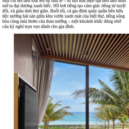
mọi chi tiết đều toát lên sự tinh tế – từ nội thất hiện đại đến tầm nhìn
mở ra đại dương xanh biếc. Hồ bơi riêng tạo cảm giác riêng tư tuyệt
đối, và giàu tính thư giãn. Buổi tối, cả gia đình quây quần bên bữa
tiệc nướng hải sản giữa khu vườn xanh mát của biệt thự, tiếng sóng
hòa cùng mùi thơm của than nướng – một khoảnh khắc đáng nhớ
của kỳ nghỉ trọn vẹn dành cho gia đình.