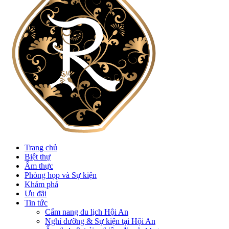
Trang chủ
Biệt thự
Ẩm thực
Phòng họp và Sự kiện
Khám phá
Ưu đãi
Tin tức
Cẩm nang du lịch Hội An
Nghỉ dưỡng & Sự kiện tại Hội An