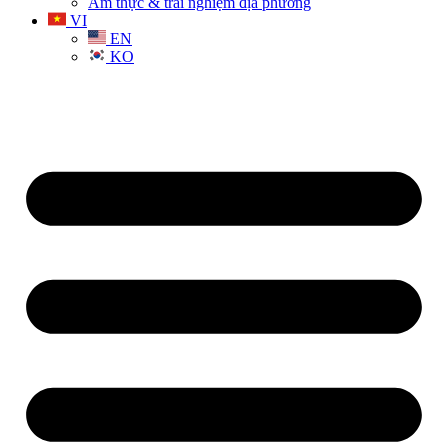
Ẩm thực & trải nghiệm địa phương
VI
EN
KO