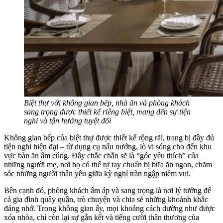
Biệt thự với không gian bếp, nhà ăn và phòng khách
sang trọng được thiết kế riêng biệt, mang đến sự tiện
nghi và tận hưởng tuyệt đối
Không gian bếp của biệt thự được thiết kế rộng rãi, trang bị đầy đủ
tiện nghi hiện đại – từ dụng cụ nấu nướng, lò vi sóng cho đến khu
vực bàn ăn ấm cúng. Đây chắc chắn sẽ là “góc yêu thích” của
những người mẹ, nơi họ có thể tự tay chuẩn bị bữa ăn ngon, chăm
sóc những người thân yêu giữa kỳ nghỉ tràn ngập niềm vui.
Bên cạnh đó, phòng khách ấm áp và sang trọng là nơi lý tưởng để
cả gia đình quây quần, trò chuyện và chia sẻ những khoảnh khắc
đáng nhớ. Trong không gian ấy, mọi khoảng cách dường như được
xóa nhòa, chỉ còn lại sự gắn kết và tiếng cười thân thương của