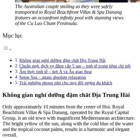
The Australian couple smiling as they were safely
transported to Royal Beachfront Villas & Spa Danang
features an oceanfront infinity pool with stunning views
of the Cu Lao Cham Peninsula.
Mục lục
Không gian nghỉ dưỡng đậm chất Địa Trung Hải
Chuẩn mực dịch vụ đẳng cấp 5 sao – tinh tế trong từng chi tiết
Ẩm thực tinh tế – nơi Á và Âu giao thoa
Sense Spa – attain absolute relaxation
Trải nghiệm phong phú cho mọi đối tượng du khách
Không gian nghỉ dưỡng đậm chất Địa Trung Hải
Only approximately 10 minutes from the center of Hoi. Royal
Beachfront Villas & Spa Danang, operated by the Royal Capital
Group, is an old town with magnificent Mediterranean architecture.
The bright yellow of the sun, along with the cold blue of the water
and the tropical coconut palms, results in a harmonic and elegant
overall.